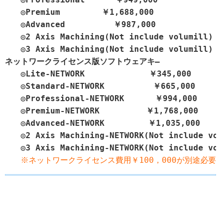
　　◎Premium　　　 　 ￥1,688,000

　　◎Advanced　　　     ￥987,000

　　◎2 Axis Machining(Not include volumill)
　　◎3 Axis Machining(Not include volumill)
ネットワークライセンス版ソフトウェアキ―

　　◎Lite-NETWORK　　　  　  　 ￥345,000

　　◎Standard-NETWORK　 　   　 ￥665,000

　　◎Professional-NETWORK　　   ￥994,000

　　◎Premium-NETWORK　　　 　  ￥1,768,000

　　◎Advanced-NETWORK　　　    ￥1,035,000

　　◎2 Axis Machining-NETWORK(Not include vo
※ネットワークライセンス費用￥100，000が別途必要