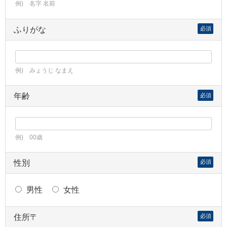
例) 名字 名前
ふりがな
必須
例) みょうじ なまえ
年齢
必須
例) 00歳
性別
必須
男性
女性
住所〒
必須